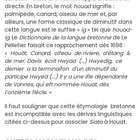
directe. En breton, le mot
houad
signifie :
palmipède, canard, oiseau de mer et, par
ailleurs, une forme classique de diminutif dans
cette langue est le suffixe «
ig
» tel que
houad-
ig
. Le
Dictionnaire de la langue bretonne
de Le
Pelletier faisait ce rapprochement dès 1698 :
«
Houät, Canard, oifeau de riviere, d’étang &
de mer. Davis écrit Hwyad (…) Hwyedig, ce
dernier a la terminaifon d’un
d
i
m
i
nu
ti
f du
participe Hwyed (...) Il y a une ifle dépendante
de Vannes, qui eft nommée Houat, dès
l’onzième fiècle.
»
Il faut souligner que cette étymologie bretonne
est incompatible avec les dérives linguistiques
citées ci-dessus pour associer
S
i
a
t
a
à Houat.