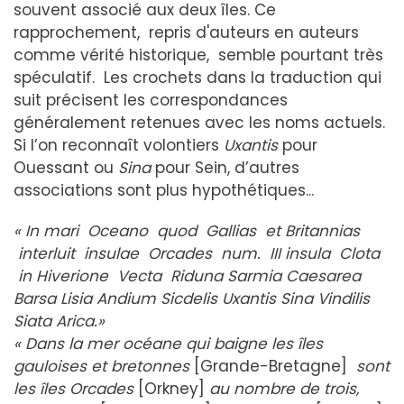
souvent associé aux deux îles. Ce
rapprochement, repris d'auteurs en auteurs
comme vérité historique, semble pourtant très
spéculatif. Les crochets dans la traduction qui
suit précisent les correspondances
généralement retenues avec les noms actuels.
Si l’on reconnaît volontiers
Uxantis
pour
Ouessant ou
Sina
pour Sein, d’autres
associations sont plus hypothétiques...
« In mari Oceano quod Gallias et Britannias
interluit insulae Orcades num. III insula Clota
in Hiverione Vecta Riduna
Sa
r
m
i
a Caesarea
Barsa Lisia Andium Sicdelis Uxantis Sina Vindilis
Siata Arica.»
« Dans la mer océane qui baigne les îles
gauloises et bretonnes
[Grande-Bretagne]
sont
les îles Orcades
[Orkney]
au nombre de trois,