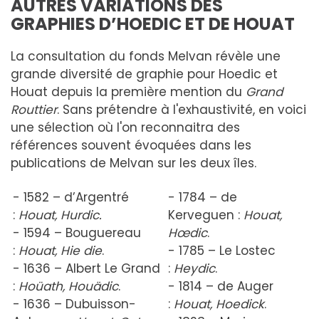
AUTRES VARIATIONS DES
GRAPHIES D’HOEDIC ET DE HOUAT
La consultation du fonds Melvan révèle une
grande diversité de graphie pour Hoedic et
Houat depuis la première mention du
Grand
Routtier
. Sans prétendre à l'exhaustivité, en voici
une sélection où l'on reconnaitra des
références souvent évoquées dans les
publications de Melvan sur les deux îles.
- 1582 – d’Argentré
- 1784 – de
:
Houa
t, Hurdic.
Kerveguen :
Houat,
- 1594 – Bouguereau
Hœdic
.
:
Houa
t, Hie die
.
- 1785 – Le Lostec
- 1636 – Albert Le Grand
:
Heydic
.
:
Hoüath, Houädic
.
- 1814 – de Auger
- 1636 – Dubuisson-
:
Houat, Hoedick
.