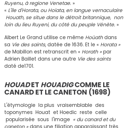
Ruyenu, à regione Venetae.
»
«
L'île d'Horata, ou Hoiata, en langue vernaculaire
Houath, se situe dans le détroit britannique, non
loin du lieu Ruyeni, du
c
ô
t
é du peuple Vénète.
»
Albert Le Grand utilise ce même
Hoüath
dans
sa
Vie des saints
, datée de 1636. Et le «
Horata »
de Mabillon est retranscrit en «
Horath »
par
Adrien Baillet dans une autre
Vie des saints
daté de1701.
HOUA
D
E
T
HOUADIG
COMME LE
CANARD ET LE CANETON (1698)
L'étymologie la plus vraisemblable des
toponymes Houat et Hoedic reste celle
popularisée sous l'image
« du canard et du
caneton »
dans une filiation apparaissant très