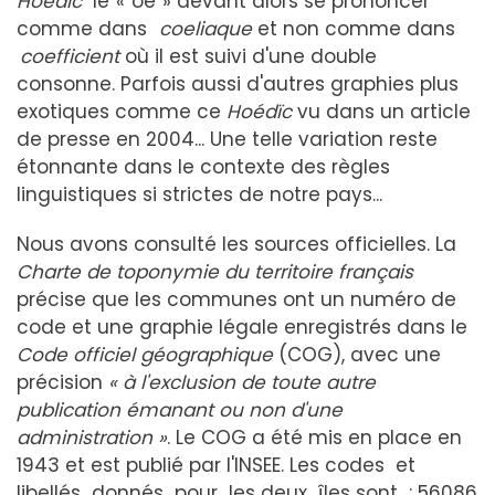
Hoedic
le « oe » devant alors se prononcer
comme dans
coeliaque
et non comme dans
coefficient
où il est suivi d'une double
consonne. Parfois aussi d'autres graphies plus
exotiques comme ce
Hoédïc
vu dans un article
de presse en 2004... Une telle variation reste
étonnante dans le contexte des règles
linguistiques si strictes de notre pays...
Nous avons consulté les sources officielles. La
Charte de toponymie du territoire français
précise que les communes ont un numéro de
code et une graphie légale enregistrés dans le
Code officiel géographique
(COG), avec une
précision
« à l'exclusion de toute autre
publication émanant ou non d'une
administration »
. Le COG a été mis en place en
1943 et est publié par l'INSEE. Les codes et
libellés donnés pour les deux îles sont : 56086