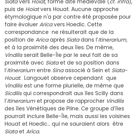
Siata
vers
Hoiat
, forme dite médiévale (
cf
. infra
),
puis de
Hoiat
vers Houat. Aucune approche
étymologique n'a par contre été proposée pour
faire évoluer
Arica
vers Hoedic. Cette
correspondance ne résulterait que de la
position de
Arica
après
Siata
dans l’
Iti
nerarium,
et à la proximité des deux îles. De même,
Vindilis
serait Belle-Île par le seul fait de sa
proximité avec
Siata
et de sa position dans
l’
Iti
nerarium
entre
Sina
associé à Sein et
Siata-
Houat
. Langouët observe cependant que
Vindilis
est une forme plurielle, de même que
Sicdilis
qui correspondrait aux îles Scilly dans
l’
Iti
nerarium
et propose de rapprocher
Vindilis
des îles Vénétiques de Pline. Ce groupe d’îles
pourrait inclure Belle-Île, mais aussi les voisines
Houat et Hoedic... qui ne sauraient alors être
Siata
et
Arica.