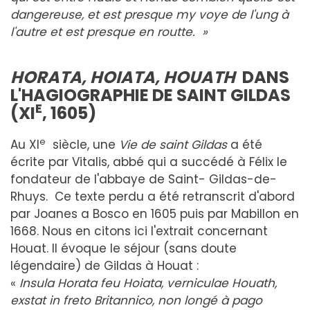
dangereuse, et est presque my voye de l'ung à
l'autre et est presque en routte. »
HO
R
A
T
A
, HOIATA, HOUATH
DAN
S
L'HAGIOGRAPHIE DE SAINT GILDAS
E
(XI
, 1605)
e
Au XI
siècle, une
Vie de saint Gildas
a été
écrite par Vitalis, abbé qui a succédé à Félix le
fondateur de l'abbaye de Saint- Gildas-de-
Rhuys. Ce texte perdu a été retranscrit d'abord
par Joanes a Bosco en 1605 puis par Mabillon en
1668. Nous en citons ici l'extrait concernant
Houat. Il évoque le séjour (sans doute
légendaire) de Gildas à Houat :
«
Insula Horata feu Hoiata, verniculae Houath,
exstat in freto Britannico, non longé à pago