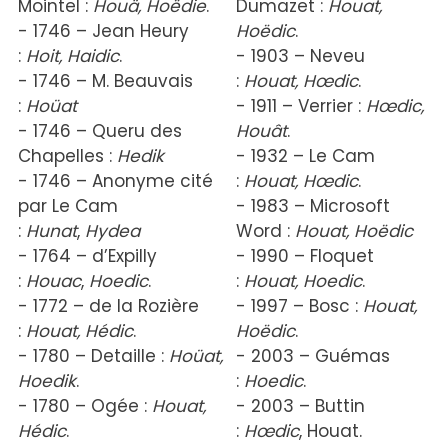
Mointel :
Houä, Hoëdie
.
Dumazet :
Houat,
- 1746 – Jean Heury
Hoëdic
.
:
Hoit, Haidic
.
- 1903 – Neveu
- 1746 – M. Beauvais
:
Houat, Hœdic
.
:
Hoüat
- 1911 – Verrier :
Hœdic,
- 1746 – Queru des
Houât
.
Chapelles :
Hedik
- 1932 – Le Cam
- 1746 – Anonyme cité
:
Houa
t, Hœdic
.
par Le Cam
- 1983 – Microsoft
:
Hunat
,
Hydea
Word :
Houa
t, Hoëdic
- 1764 – d’Expilly
- 1990 – Floquet
:
Houa
c
,
Hoedic
.
:
Houa
t, Hoedic
.
- 1772 – de la Rozière
- 1997 – Bosc :
Houat,
:
Houa
t, Hédic
.
Hoëdic
.
- 1780 – Detaille :
Hoüat,
- 2003 – Guémas
Hoedik
.
:
Hoedic
.
- 1780 – Ogée :
Houat,
- 2003 – Buttin
Hédic
.
:
Hœdic
, Houat.