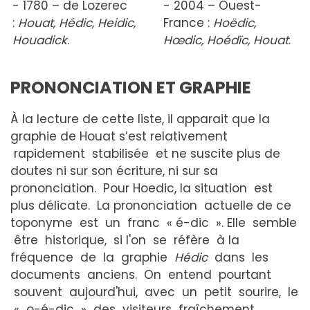
- 1780 – de Lozerec
- 2004 – Ouest-
:
Houa
t, Hédic, Heidic,
France :
Hoëd
ic,
Houadick
.
Hœdic, Hoédïc, Houat
.
PRONONCIATION ET GRAPHIE
À la lecture de cette liste, il apparait que la
graphie de Houat s’est relativement
rapidement stabilisée et ne suscite plus de
doutes ni sur son écriture, ni sur sa
prononciation. Pour Hoedic, la situation est
plus délicate. La prononciation actuelle de ce
toponyme est un franc « é-dic ». Elle semble
être historique, si l'on se réfère à la
fréquence de la graphie
Hédic
dans les
documents anciens. On entend pourtant
souvent aujourd'hui, avec un petit sourire, le
« o-é-dic » des visiteurs fraîchement