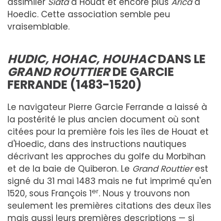
assimiler
Siata
à Houat et encore plus
Arica
à
Hoedic. Cette association semble peu
vraisemblable.
HUD
I
C
, HOHAC, HOUHAC
DAN
S LE
GRAND ROUTTIER
DE GARCIE
FERRANDE (1483-1520)
Le navigateur Pierre Garcie Ferrande a laissé à
la postérité le plus ancien document où sont
citées pour la première fois les îles de Houat et
d'Hoedic, dans des instructions nautiques
décrivant les approches du golfe du Morbihan
et de la baie de Quiberon. Le
Grand Routtier
est
signé du 31 mai 1483 mais ne fut imprimé qu'en
er
1520, sous François 1
. Nous y trouvons non
seulement les premières citations des deux îles
mais aussi leurs premières descriptions — si