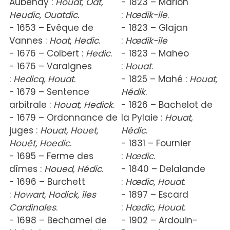
Aubenay :
Houa
t, Oat,
- 1823 – Marion
Heudic, Ouatdic.
:
Hœd
ik-île
.
- 1653 – Evêque de
- 1823 – Glajan
Vannes :
Hoa
t
,
Hedic
.
:
Hœdik-île
- 1676 – Colbert :
Hedic
.
- 1823 – Maheo
- 1676 – Varaignes
:
Houa
t
.
:
Hedicq, Houat
.
- 1825 – Mahé :
Houat,
- 1679 – Sentence
Hédik
.
arbitrale :
Houa
t, Hedick
.
- 1826 – Bachelot de
- 1679 – Ordonnance de
la Pylaie :
Houat,
juges :
Houat, Houet,
Hédic
.
Houët, Hoedic
.
- 1831 – Fournier
- 1695 – Ferme des
:
Hœdic
.
dîmes :
Houed, Hédic
.
- 1840 – Delalande
- 1696 – Burchett
:
Hœdic
,
Houat
.
:
Howar
t, Hodick, îles
- 1897 – Escard
Cardinales
.
:
Hœd
ic, Houat
.
- 1698 – Bechamel de
- 1902 – Ardouin-