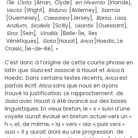
l'île Clota
[Arran, Clyde]
en Hivernio
[Irlande]
,
Vecta
[Wight]
, Riduna
[Alderney]
, Sarmia
[Guernesey]
, Caesarea
[Jersey]
, Barsa, Lisia,
Andium, Sicdelis
[Scilly]
, Uxantis
[Ouessant]
,
Sina
[Sein]
, Vindilis
[Belle-Île, îles
Vénétiques]
, Siata
[Houat]
, Arica
[Hoedic, Le
Croisic, Île-de-Ré].
»
C’est donc à l’origine de cette courte phrase en
latin que
Siata
est associé à Houat et
Arica
à
Hoedic. Dans certains textes récents,
Arica
est
parfois écrit
Atica
sans que nous en ayons
trouvé la justification. Le rapprochement de
Siata
avec Houat a été avancé sur des bases
linguistiques. En vieux breton, le « s » suivi d’une
voyelle aurait évolué en breton actuel vers un «
h », et, de même, « ia » vers « oia », puis vers «
oua ». Il y aurait alors eu une progression de