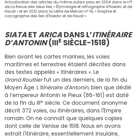
Actualisation des articles du même auteur paru en 2004 dans le n°1
de La Revue des deux îles, « Étymologie et orthographe d'Hoedic et de
Houat » et en 2012 dans la Lettre de Melvan n° 19, « Graphie et
cacographie des îles d'Hoedic et de Houat »
SIATA
ET
ARICA
DANS L’
ITINÉRAIRE
E
D’ANTONIN
(III
SIÈCLE-1518)
Bien avant les cartes marines, les voies
maritimes et terrestres étaient décrites dans
des textes appelés « itinéraires ». Le
Grand
Rou
ttie
r
fut un des derniers, de la fin du
Moyen Âge. L
'Itinéraire d'Antonin,
bien que dédié
à l’empereur Antonin le Pieux (86-161) est daté
e
de la fin du III
siècle. Ce document anonyme
décrit 372 voies, ou itinéraires, dans l'Empire
romain. On ne connaît que quelques copies
dont celle de Venise de 1518. Nous en avons
extrait l'itinéraire, essentiellement insulaire,