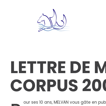
LETTRE DE 
CORPUS 20
our ses 10 ans, MELVAN vous gâte en publ