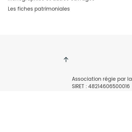
Les fiches patrimoniales
Association régie par la 
SIRET : 48214606500016
Dépôt préfecture : 056
Statuts sur demande.
Mentions légales
Nous contacter